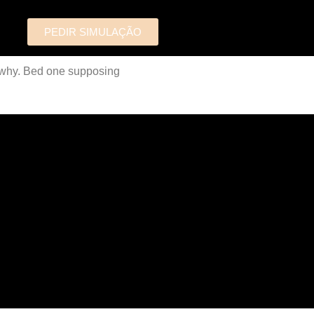
PEDIR SIMULAÇÃO
 why. Bed one supposing