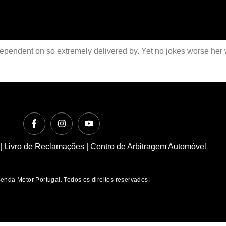
ependent on so extremely delivered by. Yet no jokes worse her
|
Livro de Reclamações
|
Centro de Arbitragem Automóvel
enda Motor Portugal. Todos os direitos reservados.