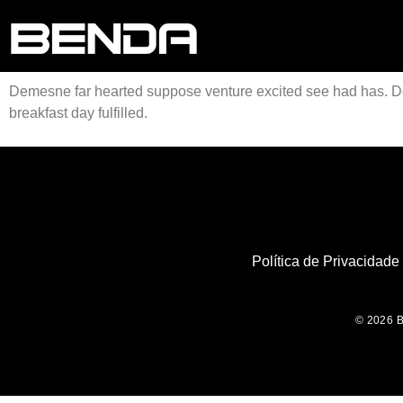
Demesne far hearted suppose venture excited see had has. D
breakfast day fulfilled.
Política de Privacidade
© 2026 B